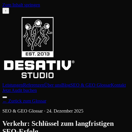
Zum Inhalt springen
↑
Leistungen
Referenzen
Über uns
Blog
SEO & GEO Glossar
Kontakt
Jetzt Audit buchen
←
Zurück zum Glossar
SEO & GEO Glossar
·
24. Dezember 2025
Verkehr: Schlüssel zum langfristigen
SEO-Erfolg