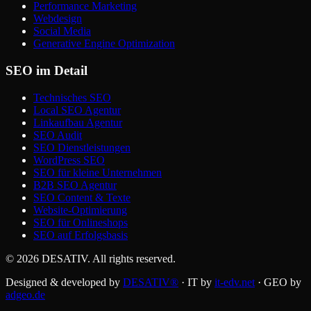
Performance Marketing
Webdesign
Social Media
Generative Engine Optimization
SEO im Detail
Technisches SEO
Local SEO Agentur
Linkaufbau Agentur
SEO Audit
SEO Dienstleistungen
WordPress SEO
SEO für kleine Unternehmen
B2B SEO Agentur
SEO Content & Texte
Website-Optimierung
SEO für Onlineshops
SEO auf Erfolgsbasis
©
2026
DESATIV
. All rights reserved.
Designed & developed by
DESATIV®
· IT by
it-edv.net
· GEO by
adgeo.de