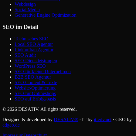
Webdesign
Social Media
Generative Engine Optimization
SEO im Detail
Technisches SEO
Local SEO Agentur
Linkaufbau Agentur
SEO Audit
SEO Dienstleistungen
WordPress SEO
SEO für kleine Unternehmen
B2B SEO Agentur
SEO Content & Texte
Website-Optimierung
SEO für Onlineshops
SEO auf Erfolgsbasis
©
2026
DESATIV
. All rights reserved.
Designed & developed by
DESATIV®
· IT by
it-edv.net
· GEO by
adgeo.de
Impressum
Datenschutz