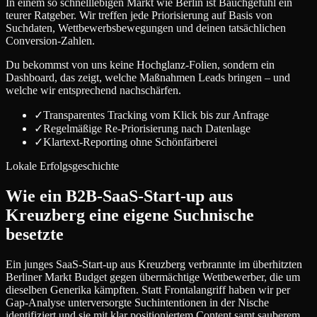
In einem so schnelllebigen Markt wie Berlin ist Bauchgefühl ein
teurer Ratgeber. Wir treffen jede Priorisierung auf Basis von
Suchdaten, Wettbewerbsbewegungen und deinen tatsächlichen
Conversion-Zahlen.
Du bekommst von uns keine Hochglanz-Folien, sondern ein
Dashboard, das zeigt, welche Maßnahmen Leads bringen – und
welche wir entsprechend nachschärfen.
✓
Transparentes Tracking vom Klick bis zur Anfrage
✓
Regelmäßige Re-Priorisierung nach Datenlage
✓
Klartext-Reporting ohne Schönfärberei
Lokale Erfolgsgeschichte
Wie ein B2B-SaaS-Start-up aus
Kreuzberg eine eigene Suchnische
besetzte
Ein junges SaaS-Start-up aus Kreuzberg verbrannte im überhitzten
Berliner Markt Budget gegen übermächtige Wettbewerber, die um
dieselben Generika kämpften. Statt Frontalangriff haben wir per
Gap-Analyse unterversorgte Suchintentionen in der Nische
identifiziert und sie mit klar positioniertem Content samt sauberem