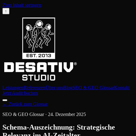
Zum Inhalt springen
↑
Leistungen
Referenzen
Über uns
Blog
SEO & GEO Glossar
Kontakt
Jetzt Audit buchen
←
Zurück zum Glossar
SEO & GEO Glossar
·
24. Dezember 2025
Schema-Auszeichnung: Strategische
Relevanz im AI-Zeitalter