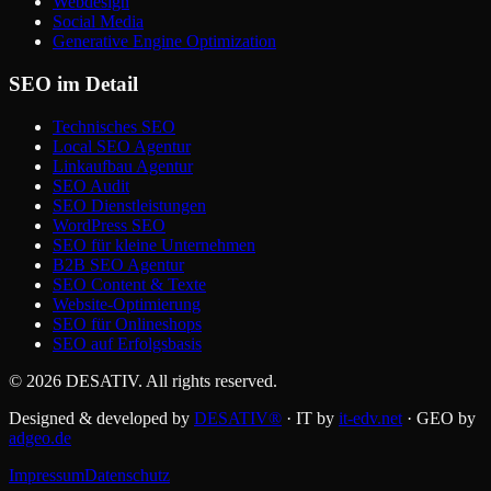
Webdesign
Social Media
Generative Engine Optimization
SEO im Detail
Technisches SEO
Local SEO Agentur
Linkaufbau Agentur
SEO Audit
SEO Dienstleistungen
WordPress SEO
SEO für kleine Unternehmen
B2B SEO Agentur
SEO Content & Texte
Website-Optimierung
SEO für Onlineshops
SEO auf Erfolgsbasis
©
2026
DESATIV
. All rights reserved.
Designed & developed by
DESATIV®
· IT by
it-edv.net
· GEO by
adgeo.de
Impressum
Datenschutz