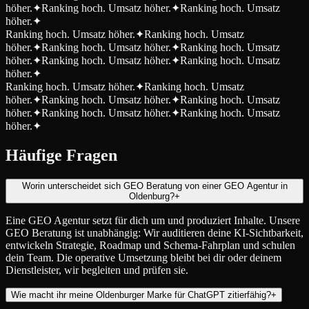
höher.
✦
Ranking hoch. Umsatz höher.
✦
Ranking hoch. Umsatz
höher.
✦
Ranking hoch. Umsatz höher.
✦
Ranking hoch. Umsatz
höher.
✦
Ranking hoch. Umsatz höher.
✦
Ranking hoch. Umsatz
höher.
✦
Ranking hoch. Umsatz höher.
✦
Ranking hoch. Umsatz
höher.
✦
Ranking hoch. Umsatz höher.
✦
Ranking hoch. Umsatz
höher.
✦
Ranking hoch. Umsatz höher.
✦
Ranking hoch. Umsatz
höher.
✦
Ranking hoch. Umsatz höher.
✦
Ranking hoch. Umsatz
höher.
✦
Häufige Fragen
Worin unterscheidet sich GEO Beratung von einer GEO Agentur in
Oldenburg?
+
Eine GEO Agentur setzt für dich um und produziert Inhalte. Unsere
GEO Beratung ist unabhängig: Wir auditieren deine KI-Sichtbarkeit,
entwickeln Strategie, Roadmap und Schema-Fahrplan und schulen
dein Team. Die operative Umsetzung bleibt bei dir oder deinem
Dienstleister, wir begleiten und prüfen sie.
Wie macht ihr meine Oldenburger Marke für ChatGPT zitierfähig?
+