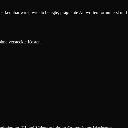
ten erkennbar wirst, wie du belegte, prägnante Antworten formulierst
ohne versteckte Kosten.
timierung, KI und Videoproduktion für messbares Wachstum.