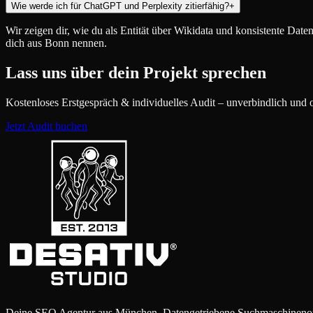
Wie werde ich für ChatGPT und Perplexity zitierfähig?
+
Wir zeigen dir, wie du als Entität über Wikidata und konsistente Da
dich aus Bonn nennen.
Lass uns über dein Projekt sprechen
Kostenloses Erstgespräch & individuelles Audit – unverbindlich und 
Jetzt Audit buchen
Deine SEO Agentur aus München. Datengetriebene Suchmaschinenop