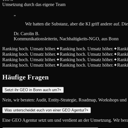
Umsetzung durch das eigene Team
„
Wir hatten die Substanz, aber die KI griff andere auf. D
Dr. Carolin B.
Kommunikationsleiterin, Nachhaltigkeits-NGO, aus Bonn
Ranking hoch. Umsatz höher.
✦
Ranking hoch. Umsatz höher.
✦
Ranki
Ranking hoch. Umsatz höher.
✦
Ranking hoch. Umsatz höher.
✦
Ranki
Ranking hoch. Umsatz höher.
✦
Ranking hoch. Umsatz höher.
✦
Ranki
Ranking hoch. Umsatz höher.
✦
Ranking hoch. Umsatz höher.
✦
Ranki
Häufige Fragen
Setzt ihr GEO in Bonn auch um?
+
Nein, wir beraten: Audit, Entity-Strategie, Roadmap, Workshops und 
Was unterscheidet euch von einer GEO Agentur?
+
Eine GEO Agentur setzt um und verdient an der Umsetzung. Wir berate