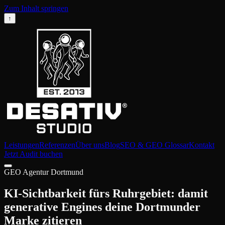
Zum Inhalt springen
↑
Leistungen
Referenzen
Über uns
Blog
SEO & GEO Glossar
Kontakt
Jetzt Audit buchen
GEO Agentur Dortmund
KI-Sichtbarkeit fürs Ruhrgebiet: damit
generative Engines deine Dortmunder
Marke zitieren