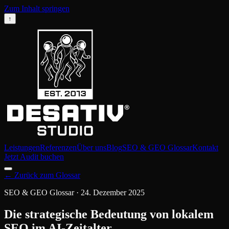
Zum Inhalt springen
↑
Leistungen
Referenzen
Über uns
Blog
SEO & GEO Glossar
Kontakt
Jetzt Audit buchen
←
Zurück zum Glossar
SEO & GEO Glossar
·
24. Dezember 2025
Die strategische Bedeutung von lokalem
SEO im AI-Zeitalter