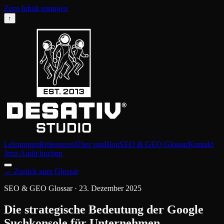
Zum Inhalt springen
↑
Leistungen
Referenzen
Über uns
Blog
SEO & GEO Glossar
Kontakt
Jetzt Audit buchen
←
Zurück zum Glossar
SEO & GEO Glossar
·
23. Dezember 2025
Die strategische Bedeutung der Google
Suchkonsole für Unternehmen