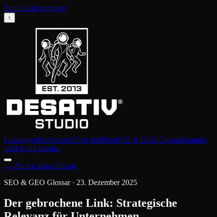
Zum Inhalt springen
↑
Leistungen
Referenzen
Über uns
Blog
SEO & GEO Glossar
Kontakt
Jetzt Audit buchen
←
Zurück zum Glossar
SEO & GEO Glossar
·
23. Dezember 2025
Der gebrochene Link: Strategische
Relevanz für Unternehmen